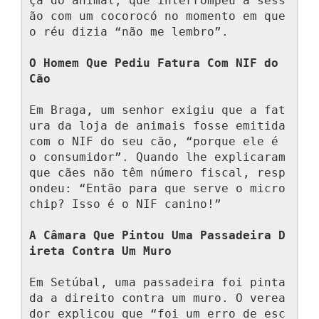
ça do animal, que interrompeu a sess
ão com um cocorocó no momento em que 
o réu dizia “não me lembro”.

O Homem Que Pediu Fatura Com NIF do 
Cão
Em Braga, um senhor exigiu que a fat
ura da loja de animais fosse emitida 
com o NIF do seu cão, “porque ele é 
o consumidor”. Quando lhe explicaram 
que cães não têm número fiscal, resp
ondeu: “Então para que serve o micro
chip? Isso é o NIF canino!”

A Câmara Que Pintou Uma Passadeira D
ireta Contra Um Muro
Em Setúbal, uma passadeira foi pinta
da a direito contra um muro. O verea
dor explicou que “foi um erro de esc