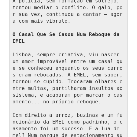
A polícia, sem formação em solfejo, 
tentou mediar o conflito. O galo, po
r sua vez, continuou a cantar — agor
a com mais vibrato.

O Casal Que Se Casou Num Reboque da 
EMEL
Lisboa, sempre criativa, viu nascer 
um amor improvável entre um casal qu
e se conheceu enquanto os seus carro
s eram rebocados. A EMEL, sem saber, 
tornou-se cupido. Trocaram olhares e
ntre multas, partilharam insultos ao 
sistema, e acabaram por marcar o cas
amento... no próprio reboque.

Com direito a arroz, buzinas e um fu
ncionário da EMEL como padrinho, o c
asamento foi um sucesso. E a lua-de-
mel? Num parque de estacionamento su