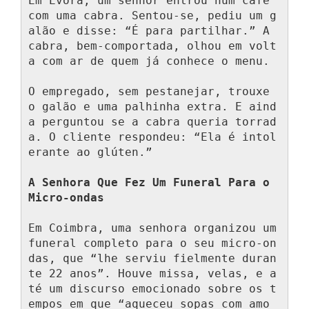
Em Évora, um senhor entrou num café 
com uma cabra. Sentou-se, pediu um g
alão e disse: “É para partilhar.” A 
cabra, bem-comportada, olhou em volt
a com ar de quem já conhece o menu.

O empregado, sem pestanejar, trouxe 
o galão e uma palhinha extra. E aind
a perguntou se a cabra queria torrad
a. O cliente respondeu: “Ela é intol
erante ao glúten.”

A Senhora Que Fez Um Funeral Para o 
Micro-ondas
Em Coimbra, uma senhora organizou um 
funeral completo para o seu micro-on
das, que “lhe serviu fielmente duran
te 22 anos”. Houve missa, velas, e a
té um discurso emocionado sobre os t
empos em que “aqueceu sopas com amo