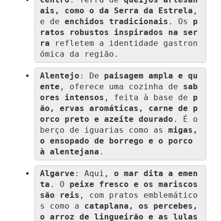
Centro
: Terra de 
queijos artesan
ais, como o da Serra da Estrela
, 
e de 
enchidos tradicionais
. Os 
p
ratos robustos inspirados na ser
ra
 refletem a identidade gastron
ómica da região.
Alentejo
: De 
paisagem ampla e qu
ente
, oferece uma cozinha de 
sab
ores intensos
, feita à base de 
p
ão, ervas aromáticas, carne de p
orco preto e azeite dourado
. É o 
berço de iguarias como as 
migas, 
o ensopado de borrego e o porco 
à alentejana
.
Algarve
: Aqui, 
o mar dita a emen
ta
. O 
peixe fresco e os mariscos 
são reis
, com pratos emblemático
s como a 
cataplana, os percebes, 
o arroz de lingueirão e as lulas 