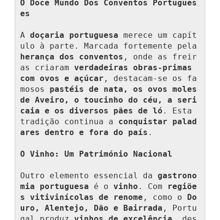
O Doce Mundo Dos Conventos Portugues
es
A 
doçaria portuguesa
 merece um capít
ulo à parte. Marcada fortemente pela 
herança dos conventos
, onde as freir
as criaram 
verdadeiras obras-primas 
com ovos e açúcar
, destacam-se os fa
mosos 
pastéis de nata, os ovos moles 
de Aveiro, o toucinho do céu, a seri
caia e os diversos pães de ló
. Esta 
tradição continua a 
conquistar palad
ares dentro e fora do país
.

O Vinho: Um Património Nacional
Outro elemento essencial da 
gastrono
mia portuguesa
 é o 
vinho
. Com 
regiõe
s vitivinícolas de renome
, como o 
Do
uro, Alentejo, Dão e Bairrada
, Portu
gal produz 
vinhos de excelência
, des