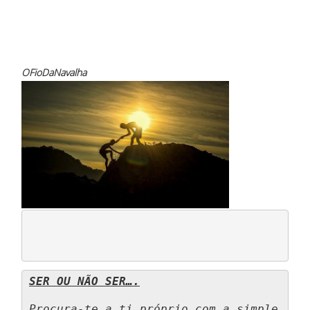
OFioDaNavalha
SER OU NÃO SER….
Procura-te a ti próprio com a simple