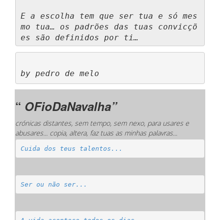
E a escolha tem que ser tua e só mes
mo tua… os padrões das tuas convicçõ
es são definidos por ti…
by pedro de melo
“
OFioDaNavalha”
crónicas distantes, sem tempo, sem nexo, para usares e
abusares... copia, altera, faz tuas as minhas palavras...
Cuida dos teus talentos...
Ser ou não ser...