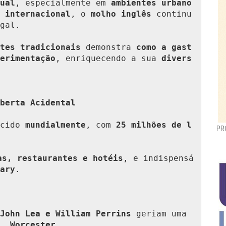
ual
, especialmente em 
ambientes urbano
 internacional
, o 
molho inglês
 continu
gal.

tes tradicionais
 demonstra 
como a gast
erimentação
, enriquecendo a sua 
divers
berta Acidental
cido 
mundialmente
, com 
25 milhões de l
PR
as, restaurantes e hotéis
, e indispensá
ary
.

John Lea e William Perrins
 geriam uma 
, Worcester
.
