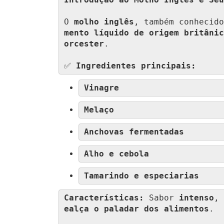
Introdução ao Molho Inglês e Seu
O 
molho inglês
, também conhecido
mento líquido de origem britânic
orcester
.

✅ 
Ingredientes principais:
Vinagre
Melaço
Anchovas fermentadas
Alho e cebola
Tamarindo e especiarias
Características:
 Sabor 
intenso
, 
ealça o paladar dos alimentos
.
