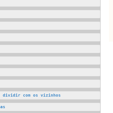
a
l
a dividir com os vizinhos
pas