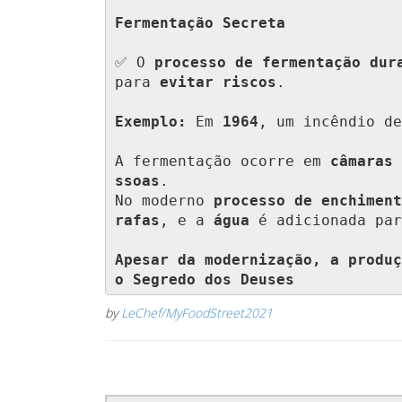
Fermentação Secreta
✅ O 
processo de fermentação dur
para 
evitar riscos
.

Exemplo:
 Em 
1964
, um incêndio de
A fermentação ocorre em 
câmaras 
ssoas
. 

No moderno 
processo de enchiment
rafas
, e a 
água
 é adicionada par
Apesar da modernização, a produç
o Segredo dos Deuses
by
LeChef/MyFoodStreet2021