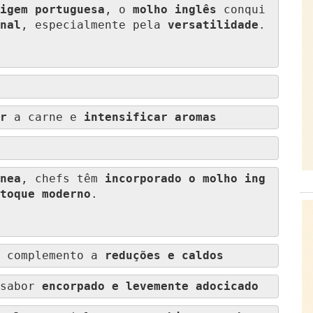
igem portuguesa
, o 
molho inglês
 conqui
nal
, especialmente pela 
versatilidade
.

r
 a carne e 
intensificar aromas
nea
, chefs têm 
incorporado o molho ing
toque moderno
.

 complemento a 
reduções e caldos
sabor 
encorpado e levemente adocicado