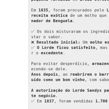
Em 
1835
, foram procurados pelo 
L
receita exótica
 de um molho que 
nador de Benguela
.

✅ Os dois misturaram os ingredi
star o sabor. 

❌ 
Resultado inicial:
 Um 
molho e
✅ 
O Lorde ficou satisfeito
, mas
r o 
excedente
.

Para evitar desperdício, 
armazen
Anos depois
, ao 
reabrirem o barr
uído como um bom vinho
, com sabo
A autorização do Lorde Sandys pa
te negócio
. 

✅ Em 
1837
, foram vendidas 
1.700