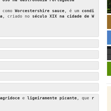
 Uso na Gastronomia Portuguesa
 como 
Worcestershire sauce
, é um 
condi
a
, criado no 
século XIX na cidade de W
agridoce
 e 
ligeiramente picante
, que 
r