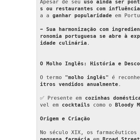
Apesar de seu 
uso ainda ser pont
s ou restaurantes com influência
a a 
ganhar popularidade
 em Portu
➡️ 
Sua harmonização com ingredien
ronomia portuguesa se abre à exp
idade culinária
.

O Molho Inglês: História e Desco
O termo 
"molho inglês"
 é reconhe
itros vendidos anualmente
.

✅ Presente em 
cozinhas doméstic
vel em 
cocktails
 como o 
Bloody M
Origem e Criação
No século XIX, os farmacêuticos 
pequena farmácia
 em 
Broad Street