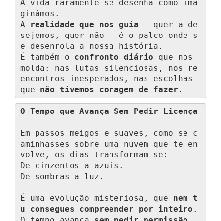
A vida raramente se desenha como ima
ginámos.

A 
realidade que nos guia
 — quer a de
sejemos, quer não — é o palco onde s
e desenrola a nossa história.

É também o 
confronto diário
 que nos 
molda: nas lutas silenciosas, nos re
encontros inesperados, nas escolhas 
que 
não tivemos coragem de fazer
.
O Tempo que Avança Sem Pedir Licença
Em passos meigos e suaves, como se c
aminhasses sobre uma nuvem que te en
volve, os dias transformam-se:

De cinzentos a azuis.

De sombras a luz.

É uma evolução misteriosa, que 
nem t
u consegues compreender por inteiro
.

O tempo avança 
sem pedir permissão
, 