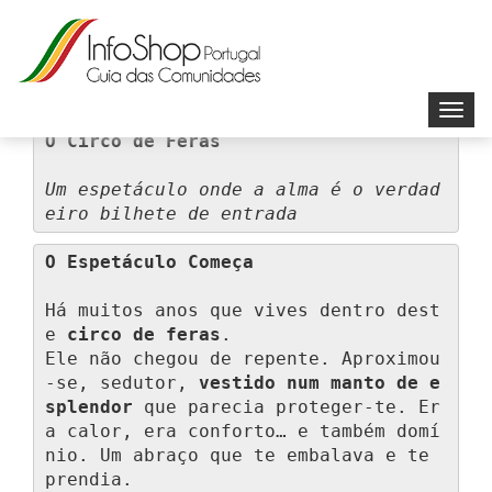
Toggl
navig
O Circo de Feras
Um espetáculo onde a alma é o verdad
eiro bilhete de entrada
O Espetáculo Começa
Há muitos anos que vives dentro dest
e 
circo de feras
.

Ele não chegou de repente. Aproximou
-se, sedutor, 
vestido num manto de e
splendor
 que parecia proteger-te. Er
a calor, era conforto… e também domí
nio. Um abraço que te embalava e te 
prendia.
