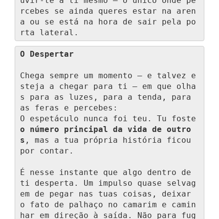
uvir-te a ti mesmo — o único onde pe
rcebes se ainda queres estar na aren
a ou se está na hora de sair pela po
rta lateral.
O Despertar
Chega sempre um momento — e talvez e
steja a chegar para ti — em que olha
s para as luzes, para a tenda, para 
as feras e percebes:

O espetáculo nunca foi teu. Tu foste 
o número principal da vida de outro
s
, mas a tua própria história ficou 
por contar.

É nesse instante que algo dentro de 
ti desperta. Um impulso quase selvag
em de pegar nas tuas coisas, deixar 
o fato de palhaço no camarim e camin
har em direção à saída. Não para fug