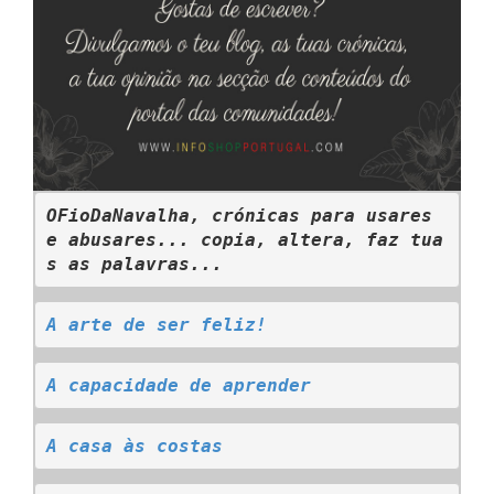
OFioDaNavalha, crónicas para usares 
e abusares... copia, altera, faz tua
s as palavras...
A arte de ser feliz!
A capacidade de aprender
A casa às costas